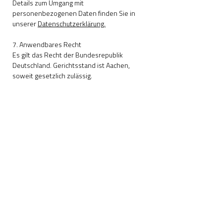
Details zum Umgang mit
personenbezogenen Daten finden Sie in
unserer
Datenschutzerklärung.
7. Anwendbares Recht
Es gilt das Recht der Bundesrepublik
Deutschland. Gerichtsstand ist Aachen,
soweit gesetzlich zulässig.
Vereinsadresse
Freunde und Förderer der Internationalen
Chorbiennale Aachen e.V.
Pfarrer-Thomé-Str. 9
52146 Würselen
Service